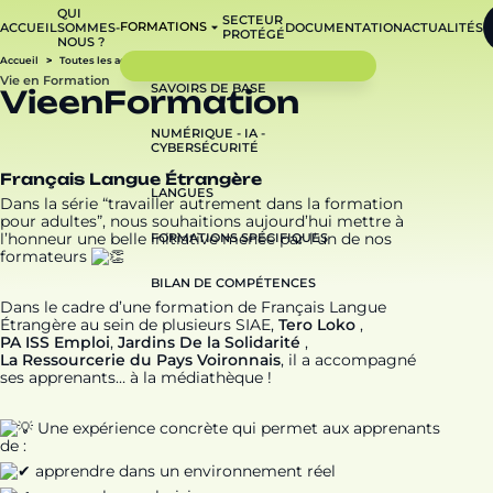
QUI
SECTEUR
FORMATIONS
ACCUEIL
SOMMES-
DOCUMENTATION
ACTUALITÉS
PROTÉGÉ
NOUS ?
Accueil
Toutes les actualités
Vie en Formation
Vie en Formation
SAVOIRS DE BASE
V
i
e
e
n
F
o
r
m
a
t
i
o
n
NUMÉRIQUE - IA -
CYBERSÉCURITÉ
Français Langue Étrangère
LANGUES
Dans la série “travailler autrement dans la formation
pour adultes”, nous souhaitions aujourd’hui mettre à
l’honneur une belle initiative menée par l’un de nos
FORMATIONS SPÉCIFIQUES
formateurs
BILAN DE COMPÉTENCES
Dans le cadre d’une formation de Français Langue
Étrangère au sein de plusieurs SIAE,
Tero Loko
,
PA ISS Emploi
,
Jardins De la Solidarité
,
La Ressourcerie du Pays Voironnais
, il a accompagné
ses apprenants… à la médiathèque !
Une expérience concrète qui permet aux apprenants
de :
apprendre dans un environnement réel