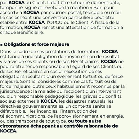
par
KOCEA
au Client. Il doit être retourné dûment daté,
tamponné, signé et revêtu de la mention « Bon pour
accord » à
KOCEA
par courrier postal, télécopie ou mail.
Le cas échéant une convention particulière peut être
établie entre
KOCEA
, l’OPCO ou le Client. À l’issue de la
formation,
KOCEA
remet une attestation de formation à
chaque Bénéficiaire.
■ Obligations et force majeure
Dans le cadre de ses prestations de formation,
KOCEA
est tenue à une obligation de moyen et non de résultat
vis-à-vis de ses Clients ou de ses Bénéficiaires.
KOCEA
ne
pourra être tenue responsable à l’égard de ses Clients ou
de ses Bénéficiaires en cas d’inexécution de ses
obligations résultant d’un évènement fortuit ou de force
majeure. Sont ici considérés comme cas fortuit ou de
force majeure, outre ceux habituellement reconnus par la
jurisprudence : la maladie ou l’accident d’un intervenant
ou d’un responsable pédagogique, les grèves ou conflits
sociaux externes à
KOCEA
, les désastres naturels, les
directives gouvernementales, un contexte sanitaire
défavorable, les incendies, l’interruption des
télécommunications, de l’approvisionnement en énergie,
ou des transports de tout type,
ou toute autre
circonstance échappant au contrôle raisonnable de
KOCEA.