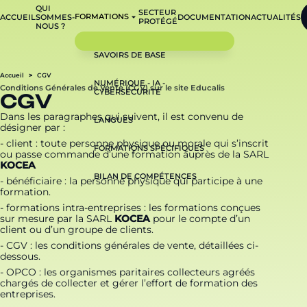
QUI
SECTEUR
FORMATIONS
ACCUEIL
SOMMES-
DOCUMENTATION
ACTUALITÉS
PROTÉGÉ
NOUS ?
SAVOIRS DE BASE
Accueil
CGV
NUMÉRIQUE - IA -
Conditions Générales de Vente (CGV) sur le site Educalis
CYBERSÉCURITÉ
C
G
V
Dans les paragraphes qui suivent, il est convenu de
LANGUES
désigner par :
- client : toute personne physique ou morale qui s’inscrit
FORMATIONS SPÉCIFIQUES
ou passe commande d’une formation auprès de la SARL
KOCEA
BILAN DE COMPÉTENCES
- bénéficiaire : la personne physique qui participe à une
formation.
- formations intra-entreprises : les formations conçues
sur mesure par la SARL
KOCEA
pour le compte d’un
client ou d’un groupe de clients.
- CGV : les conditions générales de vente, détaillées ci-
dessous.
- OPCO : les organismes paritaires collecteurs agréés
chargés de collecter et gérer l’effort de formation des
entreprises.