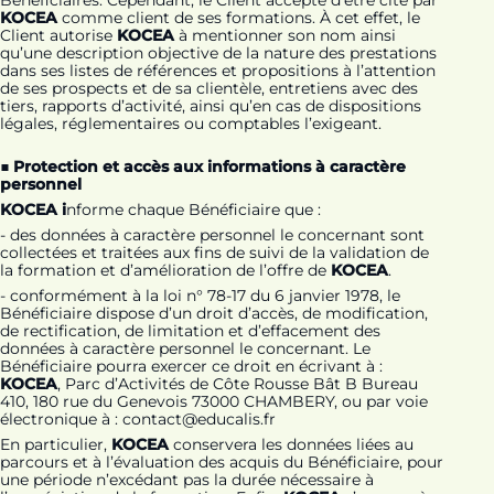
Bénéficiaires. Cependant, le Client accepte d’être cité par
KOCEA
comme client de ses formations. À cet effet, le
Client autorise
KOCEA
à mentionner son nom ainsi
qu’une description objective de la nature des prestations
dans ses listes de références et propositions à l’attention
de ses prospects et de sa clientèle, entretiens avec des
tiers, rapports d’activité, ainsi qu’en cas de dispositions
légales, réglementaires ou comptables l’exigeant.
■ Protection et accès aux informations à caractère
personnel
KOCEA i
nforme chaque Bénéficiaire que :
- des données à caractère personnel le concernant sont
collectées et traitées aux fins de suivi de la validation de
la formation et d’amélioration de l’offre de
KOCEA
.
- conformément à la loi n° 78-17 du 6 janvier 1978, le
Bénéficiaire dispose d’un droit d’accès, de modification,
de rectification, de limitation et d’effacement des
données à caractère personnel le concernant. Le
Bénéficiaire pourra exercer ce droit en écrivant à :
KOCEA
, Parc d’Activités de Côte Rousse Bât B Bureau
410, 180 rue du Genevois 73000 CHAMBERY, ou par voie
électronique à : contact@educalis.fr
En particulier,
KOCEA
conservera les données liées au
parcours et à l’évaluation des acquis du Bénéficiaire, pour
une période n’excédant pas la durée nécessaire à