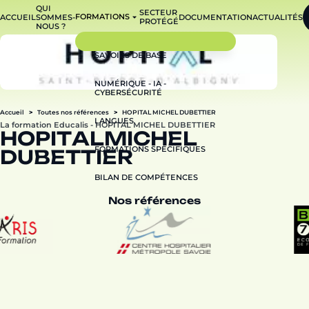
QUI
SECTEUR
FORMATIONS
ACCUEIL
SOMMES-
DOCUMENTATION
ACTUALITÉS
PROTÉGÉ
NOUS ?
SAVOIRS DE BASE
NUMÉRIQUE - IA -
CYBERSÉCURITÉ
Accueil
Toutes nos références
HOPITAL MICHEL DUBETTIER
LANGUES
La formation Educalis - HOPITAL MICHEL DUBETTIER
H
O
P
I
T
A
L
M
I
C
H
E
L
FORMATIONS SPÉCIFIQUES
D
U
B
E
T
T
I
E
R
BILAN DE COMPÉTENCES
Nos références